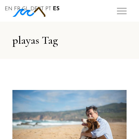
EN
FR
GL
DE
IT
PT
ES
playas Tag