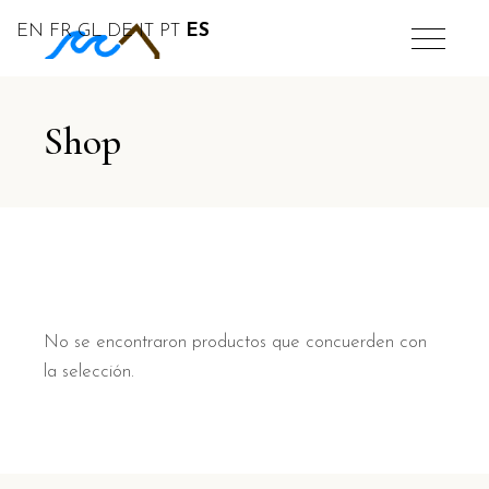
EN
FR
GL
DE
IT
PT
ES
Shop
No se encontraron productos que concuerden con
la selección.