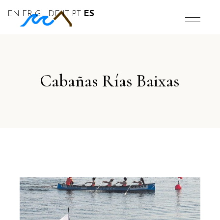
EN
FR
GL
DE
IT
PT
ES
Cabañas Rías Baixas