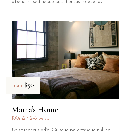
bibendum sed neque quis rhoncus maecenas
$50
from
Maria’s Home
100m2
2-6 person
Ut et rhoncus odio. Quisque pellentesque nisl leo,