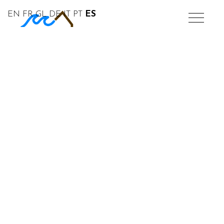
EN
FR
GL
DE
IT
PT
ES